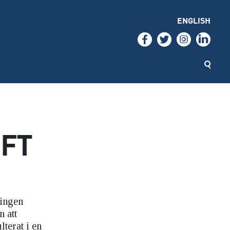
ENGLISH
IFT
ningen
n att
lterat i en