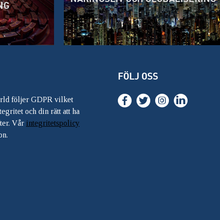
NG
FÖLJ OSS
ärld följer GDPR vilket
egritet och din rätt att ha
ter. Vår
integritetspolicy
on.