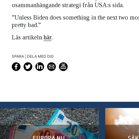
osammanhängande strategi från USA:s sida.
”Unless Biden does something in the next two mont
pretty bad.”
Läs artikeln
här
.
SPARA | DELA MED DIG
EUROPA NU
SÄK