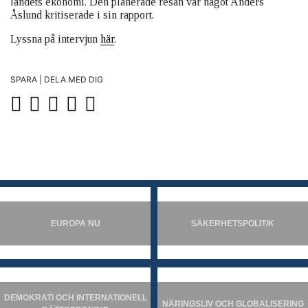
landets ekonomi. Den planerade resan var något Anders
Åslund kritiserade i sin rapport.
Lyssna på intervjun
här
.
SPARA | DELA MED DIG
EUROPA NU
SÄKERHETSPOLITIK
DEMOKRATI OCH INTERNATIONELL
NÄRINGSLIV OCH GLOBALISERING