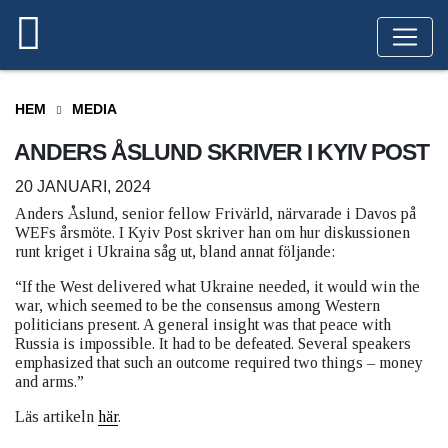
HEM
MEDIA
ANDERS ÅSLUND SKRIVER I KYIV POST
20 JANUARI, 2024
Anders Åslund, senior fellow Frivärld, närvarade i Davos på
WEFs årsmöte. I Kyiv Post skriver han om hur diskussionen
runt kriget i Ukraina såg ut, bland annat följande:
“If the West delivered what Ukraine needed, it would win the
war, which seemed to be the consensus among Western
politicians present. A general insight was that peace with
Russia is impossible. It had to be defeated. Several speakers
emphasized that such an outcome required two things – money
and arms.”
Läs artikeln
här
.