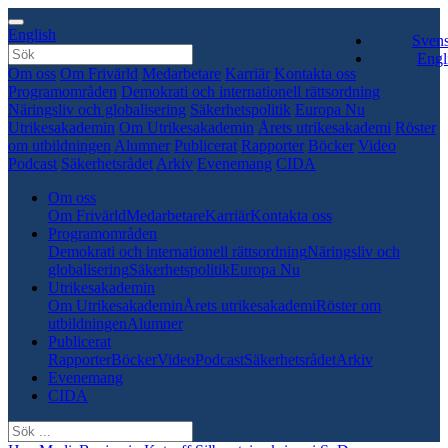
English
Sven
Engl
Om oss
Om Frivärld
Medarbetare
Karriär
Kontakta oss
Programområden
Demokrati och internationell rättsordning
Näringsliv och globalisering
Säkerhetspolitik
Europa Nu
Utrikesakademin
Om Utrikesakademin
Årets utrikesakademi
Röster
om utbildningen
Alumner
Publicerat
Rapporter
Böcker
Video
Podcast
Säkerhetsrådet
Arkiv
Evenemang
CIDA
Om oss
Om Frivärld
Medarbetare
Karriär
Kontakta oss
Programområden
Demokrati och internationell rättsordning
Näringsliv och
globalisering
Säkerhetspolitik
Europa Nu
Utrikesakademin
Om Utrikesakademin
Årets utrikesakademi
Röster om
utbildningen
Alumner
Publicerat
Rapporter
Böcker
Video
Podcast
Säkerhetsrådet
Arkiv
Evenemang
CIDA