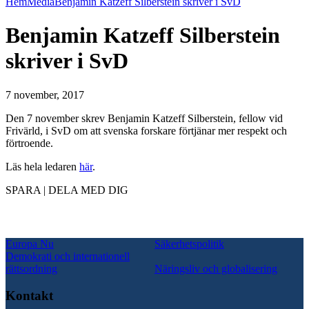
Hem
Media
Benjamin Katzeff Silberstein skriver i SvD
Benjamin Katzeff Silberstein
skriver i SvD
7 november, 2017
Den 7 november skrev Benjamin Katzeff Silberstein, fellow vid
Frivärld, i SvD om att svenska forskare förtjänar mer respekt och
förtroende.
Läs hela ledaren
här
.
SPARA | DELA MED DIG
Europa Nu
Säkerhetspolitik
Demokrati och internationell
rättsordning
Näringsliv och globalisering
Kontakt