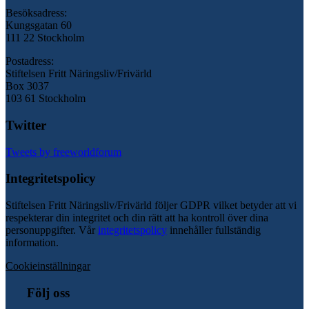
Besöksadress:
Kungsgatan 60
111 22 Stockholm
Postadress:
Stiftelsen Fritt Näringsliv/Frivärld
Box 3037
103 61 Stockholm
Twitter
Tweets by freeworldforum
Integritetspolicy
Stiftelsen Fritt Näringsliv/Frivärld följer GDPR vilket betyder att vi
respekterar din integritet och din rätt att ha kontroll över dina
personuppgifter. Vår
integritetspolicy
innehåller fullständig
information.
Cookieinställningar
Följ oss