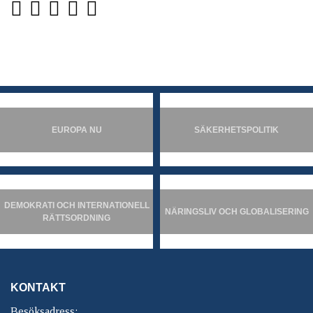
EUROPA NU
SÄKERHETSPOLITIK
DEMOKRATI OCH INTERNATIONELL
NÄRINGSLIV OCH GLOBALISERING
RÄTTSORDNING
KONTAKT
Besöksadress: