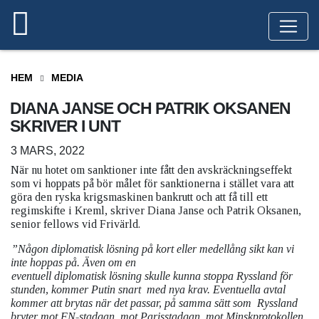
HEM
MEDIA
DIANA JANSE OCH PATRIK OKSANEN
SKRIVER I UNT
3 MARS, 2022
När nu hotet om sanktioner inte fått den avskräckningseffekt
som vi hoppats på bör målet för sanktionerna i stället vara att
göra den ryska krigsmaskinen bankrutt och att få till ett
regimskifte i Kreml, skriver Diana Janse och Patrik Oksanen,
senior fellows vid Frivärld.
”Någon diplomatisk lösning på kort eller medellång sikt kan vi
inte hoppas på. Även om en
eventuell diplomatisk lösning skulle kunna stoppa Ryssland för
stunden, kommer Putin snart
med nya krav. Eventuella avtal
kommer att brytas när det passar, på samma sätt som
Ryssland
bryter mot FN-stadgan, mot Parisstadgan, mot Minskprotokollen