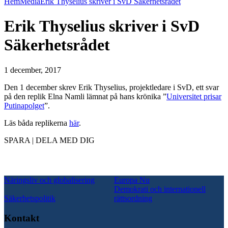
Hem
Media
Erik Thyselius skriver i SvD Säkerhetsrådet
Erik Thyselius skriver i SvD
Säkerhetsrådet
1 december, 2017
Den 1 december skrev Erik Thyselius, projektledare i SvD, ett svar
på den replik Elna Namli lämnat på hans krönika ”
Universitet prisar
Putinapolget
”.
Läs båda replikerna
här
.
SPARA | DELA MED DIG
Näringsliv och globalisering
Europa Nu
Demokrati och internationell
Säkerhetspolitik
rättsordning
Kontakt