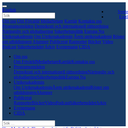
English
Sven
Engl
Om oss
Om Frivärld
Medarbetare
Karriär
Kontakta oss
Programområden
Demokrati och internationell rättsordning
Näringsliv och globalisering
Säkerhetspolitik
Europa Nu
Utrikesakademin
Om Utrikesakademin
Årets utrikesakademi
Röster
om utbildningen
Alumner
Publicerat
Rapporter
Böcker
Video
Podcast
Säkerhetsrådet
Arkiv
Evenemang
CIDA
Om oss
Om Frivärld
Medarbetare
Karriär
Kontakta oss
Programområden
Demokrati och internationell rättsordning
Näringsliv och
globalisering
Säkerhetspolitik
Europa Nu
Utrikesakademin
Om Utrikesakademin
Årets utrikesakademi
Röster om
utbildningen
Alumner
Publicerat
Rapporter
Böcker
Video
Podcast
Säkerhetsrådet
Arkiv
Evenemang
CIDA