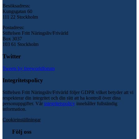
Besöksadress:
Kungsgatan 60
111 22 Stockholm
Postadress:
Stiftelsen Fritt Näringsliv/Frivärld
Box 3037
103 61 Stockholm
Twitter
Tweets by freeworldforum
Integritetspolicy
Stiftelsen Fritt Näringsliv/Frivärld följer GDPR vilket betyder att vi
respekterar din integritet och din rätt att ha kontroll över dina
personuppgifter. Vår
integritetspolicy
innehåller fullständig
information.
Cookieinställningar
Följ oss