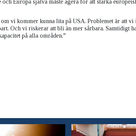
e och Europa själva måste agera för att stärka europeis
 om vi kommer kunna lita på USA. Problemet är att vi i
art. Och vi riskerar att bli än mer sårbara. Samtidigt ha
 kapacitet på alla områden.”