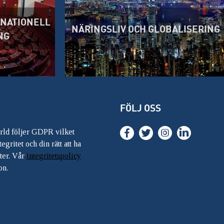
RNATIONELL
NÄRINGSLIV OCH GLOBALISERING
NG
FÖLJ OSS
ärld följer GDPR vilket
egritet och din rätt att ha
ter. Vår
integritetspolicy
on.