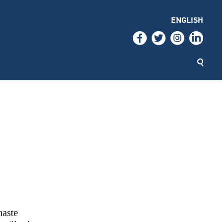
ENGLISH
naste