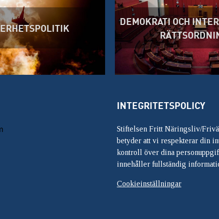
DEMOKRATI OCH INTE
ERHETSPOLITIK
RÄTTSORDNI
INTEGRITETSPOLICY
m
Stiftelsen Fritt Näringsliv/Friv
betyder att vi respekterar din int
kontroll över dina personuppgif
innehåller fullständig informati
Cookieinställningar