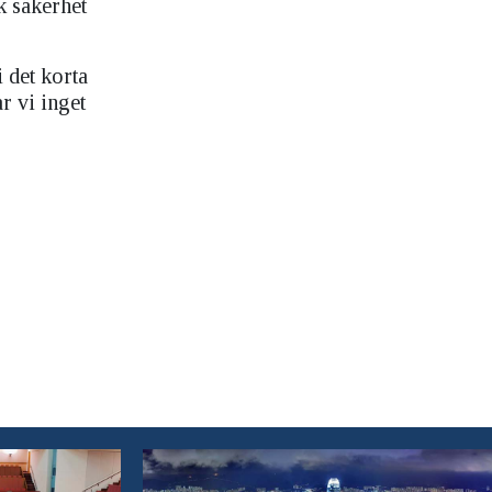
k säkerhet
 det korta
r vi inget