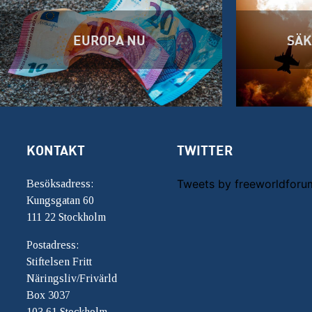
EUROPA NU
SÄK
KONTAKT
TWITTER
Tweets by freeworldforu
Besöksadress:
Kungsgatan 60
111 22 Stockholm
Postadress:
Stiftelsen Fritt
Näringsliv/Frivärld
Box 3037
103 61 Stockholm