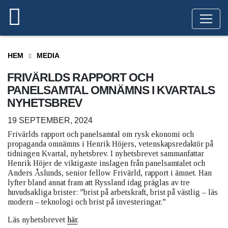
HEM
MEDIA
FRIVÄRLDS RAPPORT OCH
PANELSAMTAL OMNÄMNS I KVARTALS
NYHETSBREV
19 SEPTEMBER, 2024
Frivärlds rapport och panelsamtal om rysk ekonomi och
propaganda omnämns i Henrik Höjers, vetenskapsredaktör på
tidningen Kvartal, nyhetsbrev. I nyhetsbrevet sammanfattar
Henrik Höjer de viktigaste inslagen från panelsamtalet och
Anders Åslunds, senior fellow Frivärld, rapport i ämnet. Han
lyfter bland annat fram att Ryssland idag präglas av tre
huvudsakliga brister: ”brist på arbetskraft, brist på västlig – läs
modern – teknologi och brist på investeringar.”
Läs nyhetsbrevet
här
.