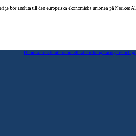
erige bör ansluta till den europeiska ekonomiska unionen på Nerikes A
Demokrati och internationell rättsordning
Näringsliv och gl