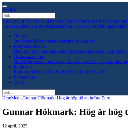
English
Om oss
Om Frivärld
Medarbetare
Karriär
Kontakta oss
Programområ
Utrikesakademin
Årets utrikesakademi
Röster om utbildningen
Alumn
Om oss
Om Frivärld
Medarbetare
Karriär
Kontakta oss
Programområden
Demokrati och internationell rättsordning
Näringsliv och globali
Utrikesakademin
Om Utrikesakademin
Årets utrikesakademi
Röster om utbildnin
Publicerat
Rapporter
Böcker
Video
Podcast
Säkerhetsrådet
Arkiv
Evenemang
CIDA
Hem
Media
Gunnar Hökmark: Hög är hög tid att införa Euro
Gunnar Hökmark: Hög är hög ti
12 april, 2023