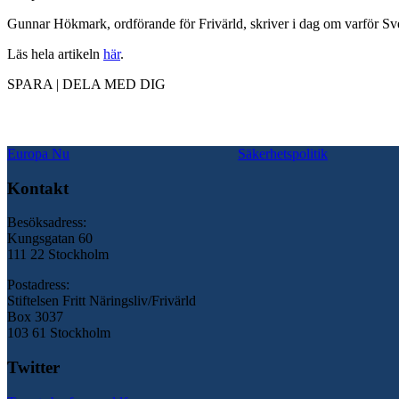
Gunnar Hökmark, ordförande för Frivärld, skriver i dag om varför Sv
Läs hela artikeln
här
.
SPARA | DELA MED DIG
Europa Nu
Säkerhetspolitik
Kontakt
Besöksadress:
Kungsgatan 60
111 22 Stockholm
Postadress:
Stiftelsen Fritt Näringsliv/Frivärld
Box 3037
103 61 Stockholm
Twitter