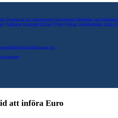
den
Demokrati och internationell rättsordning
Näringsliv och globaliser
er
Publicerat
Rapporter
Böcker
Video
Podcast
Säkerhetsrådet
Arkiv
E
sering
Säkerhetspolitik
Europa Nu
gen
Alumner
d att införa Euro