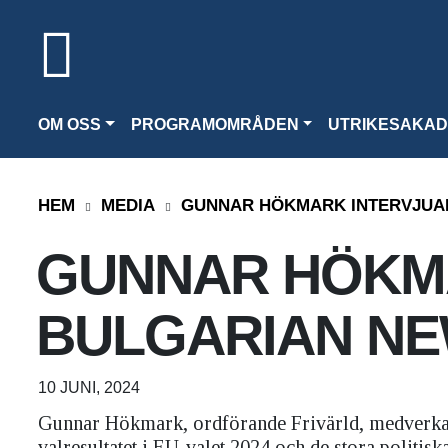
OM OSS
PROGRAMOMRÅDEN
UTRIKESAKAD
HEM
MEDIA
GUNNAR HÖKMARK INTERVJUAD
GUNNAR HÖKMA
BULGARIAN N
10 JUNI, 2024
Gunnar Hökmark, ordförande Frivärld, medverkad
valresultatet i EU-valet 2024 och de stora politis