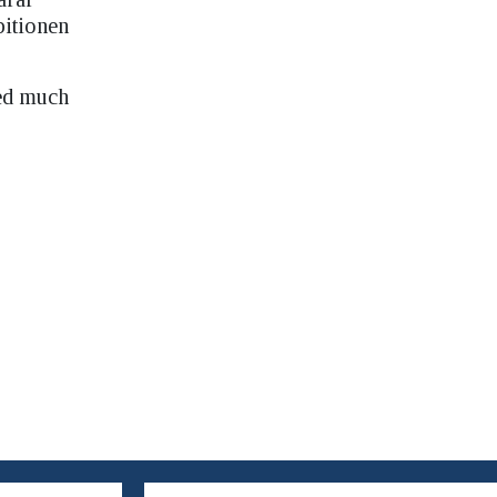
bitionen
eed much