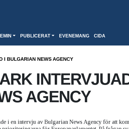
EMIN
PUBLICERAT
EVENEMANG
CIDA
 I BULGARIAN NEWS AGENCY
RK INTERVJUAD
EWS AGENCY
e i en intervju av Bulgarian News Agency för att ko
ka prioriteringarna för Europaparlamentet. På frågan sv