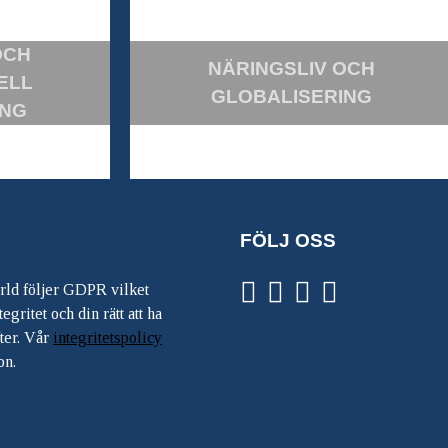
OCH
NÄRINGSLIV OCH
ELL
GLOBALISERING
ING
FÖLJ OSS
ärld följer GDPR vilket
egritet och din rätt att ha
ter. Vår
integritetspolicy
on.