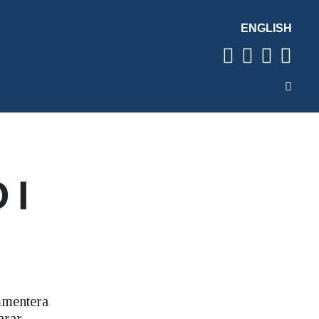
ENGLISH
 I
mmentera
arar