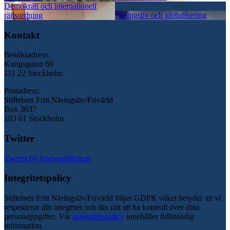
Demokrati och internationell
rättsordning
Näringsliv och globalisering
Kontakt
Besöksadress:
Kungsgatan 60
111 22 Stockholm
Postadress:
Stiftelsen Fritt Näringsliv/Frivärld
Box 3037
103 61 Stockholm
Twitter
Tweets by freeworldforum
Integritetspolicy
Stiftelsen Fritt Näringsliv/Frivärld följer GDPR vilket betyder att vi
respekterar din integritet och din rätt att ha kontroll över dina
personuppgifter. Vår
integritetspolicy
innehåller fullständig
information.