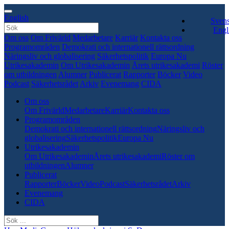
English
Sven
Engl
Om oss
Om Frivärld
Medarbetare
Karriär
Kontakta oss
Programområden
Demokrati och internationell rättsordning
Näringsliv och globalisering
Säkerhetspolitik
Europa Nu
Utrikesakademin
Om Utrikesakademin
Årets utrikesakademi
Röster
om utbildningen
Alumner
Publicerat
Rapporter
Böcker
Video
Podcast
Säkerhetsrådet
Arkiv
Evenemang
CIDA
Om oss
Om Frivärld
Medarbetare
Karriär
Kontakta oss
Programområden
Demokrati och internationell rättsordning
Näringsliv och
globalisering
Säkerhetspolitik
Europa Nu
Utrikesakademin
Om Utrikesakademin
Årets utrikesakademi
Röster om
utbildningen
Alumner
Publicerat
Rapporter
Böcker
Video
Podcast
Säkerhetsrådet
Arkiv
Evenemang
CIDA