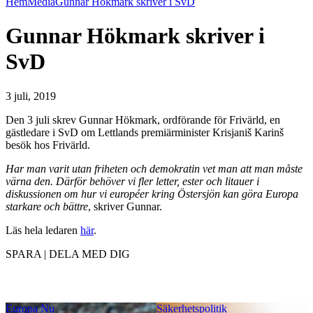
Hem
Media
Gunnar Hökmark skriver i SvD
Gunnar Hökmark skriver i
SvD
3 juli, 2019
Den 3 juli skrev Gunnar Hökmark, ordförande för Frivärld, en
gästledare i SvD om Lettlands premiärminister Krisjaniš Karinš
besök hos Frivärld.
Har man varit utan friheten och demokratin vet man att man måste
värna den. Därför behöver vi fler letter, ester och litauer i
diskussionen om hur vi européer kring Östersjön kan göra Europa
starkare och bättre
, skriver Gunnar.
Läs hela ledaren
här
.
SPARA | DELA MED DIG
Europa Nu
Säkerhetspolitik