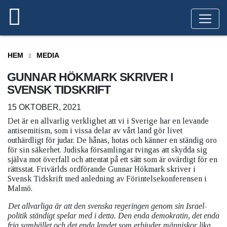
HEM
MEDIA
GUNNAR HÖKMARK SKRIVER I
SVENSK TIDSKRIFT
15 OKTOBER, 2021
Det är en allvarlig verklighet att vi i Sverige har en levande
antisemitism, som i vissa delar av vårt land gör livet
outhärdligt för judar. De hånas, hotas och känner en ständig oro
för sin säkerhet. Judiska församlingar tvingas att skydda sig
själva mot överfall och attentat på ett sätt som är ovärdigt för en
rättsstat. Frivärlds ordförande Gunnar Hökmark skriver i
Svensk Tidskrift med anledning av Förintelsekonferensen i
Malmö.
Det allvarliga är att den svenska regeringen genom sin Israel-
politik ständigt spelar med i detta. Den enda demokratin, det enda
fria samhället och det enda landet som erbjuder människor lika