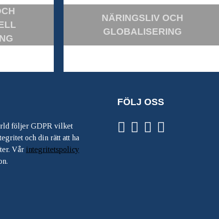
OCH
NÄRINGSLIV OCH
ELL
GLOBALISERING
ING
FÖLJ OSS
ärld följer GDPR vilket
egritet och din rätt att ha
ter. Vår
integritetspolicy
on.