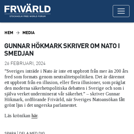
HEM
MEDIA
GUNNAR HÖKMARK SKRIVER OM NATO I
SMEDJAN
26 FEBRUARI, 2024
”Sveriges inträde i Nato är inte ett uppbrott från mer än 200 års
fred som formats genom neutralitetspolitiken. Det är däremot
ett uppbrott från en illusion, eller flera illusioner, som präglat
den moderna säkerhetspolitiska debatten i Sverige och som i
själva verket underminerat vår säkerhet.” – skriver Gunnar
Hökmark, ordförande Frivärld, när Sveriges Natoansökan fått
grönt ljus i det ungerska parlamentet.
Läs krönikan
här
.
SPARA | DELA MED DIG