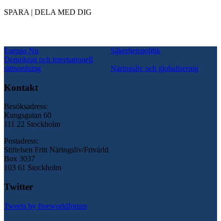
SPARA | DELA MED DIG
Europa Nu
Säkerhetspolitik
Demokrati och internationell
rättsordning
Näringsliv och globalisering
Kontakt
Besöksadress:
Kungsgatan 60
111 22 Stockholm
Postadress:
Stiftelsen Fritt Näringsliv/Frivärld
Box 3037
103 61 Stockholm
Twitter
Tweets by freeworldforum