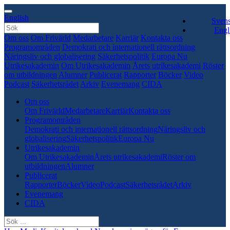
English
Sven
Engl
Om oss
Om Frivärld
Medarbetare
Karriär
Kontakta oss
Programområden
Demokrati och internationell rättsordning
Näringsliv och globalisering
Säkerhetspolitik
Europa Nu
Utrikesakademin
Om Utrikesakademin
Årets utrikesakademi
Röster
om utbildningen
Alumner
Publicerat
Rapporter
Böcker
Video
Podcast
Säkerhetsrådet
Arkiv
Evenemang
CIDA
Om oss
Om Frivärld
Medarbetare
Karriär
Kontakta oss
Programområden
Demokrati och internationell rättsordning
Näringsliv och
globalisering
Säkerhetspolitik
Europa Nu
Utrikesakademin
Om Utrikesakademin
Årets utrikesakademi
Röster om
utbildningen
Alumner
Publicerat
Rapporter
Böcker
Video
Podcast
Säkerhetsrådet
Arkiv
Evenemang
CIDA