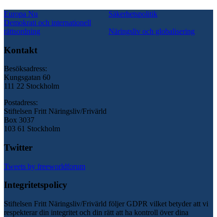
Europa Nu
Säkerhetspolitik
Demokrati och internationell
rättsordning
Näringsliv och globalisering
Kontakt
Besöksadress:
Kungsgatan 60
111 22 Stockholm
Postadress:
Stiftelsen Fritt Näringsliv/Frivärld
Box 3037
103 61 Stockholm
Twitter
Tweets by freeworldforum
Integritetspolicy
Stiftelsen Fritt Näringsliv/Frivärld följer GDPR vilket betyder att vi
respekterar din integritet och din rätt att ha kontroll över dina