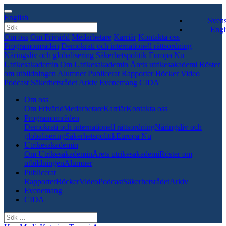
English
Sven
Engl
Om oss
Om Frivärld
Medarbetare
Karriär
Kontakta oss
Programområden
Demokrati och internationell rättsordning
Näringsliv och globalisering
Säkerhetspolitik
Europa Nu
Utrikesakademin
Om Utrikesakademin
Årets utrikesakademi
Röster
om utbildningen
Alumner
Publicerat
Rapporter
Böcker
Video
Podcast
Säkerhetsrådet
Arkiv
Evenemang
CIDA
Om oss
Om Frivärld
Medarbetare
Karriär
Kontakta oss
Programområden
Demokrati och internationell rättsordning
Näringsliv och
globalisering
Säkerhetspolitik
Europa Nu
Utrikesakademin
Om Utrikesakademin
Årets utrikesakademi
Röster om
utbildningen
Alumner
Publicerat
Rapporter
Böcker
Video
Podcast
Säkerhetsrådet
Arkiv
Evenemang
CIDA