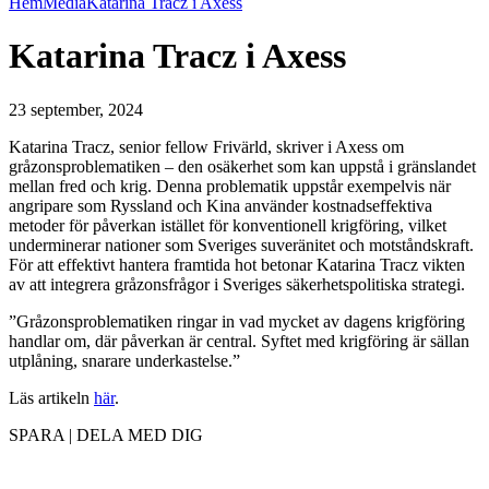
Hem
Media
Katarina Tracz i Axess
Katarina Tracz i Axess
23 september, 2024
Katarina Tracz, senior fellow Frivärld, skriver i Axess om
gråzonsproblematiken – den osäkerhet som kan uppstå i gränslandet
mellan fred och krig. Denna problematik uppstår exempelvis när
angripare som Ryssland och Kina använder kostnadseffektiva
metoder för påverkan istället för konventionell krigföring, vilket
underminerar nationer som Sveriges suveränitet och motståndskraft.
För att effektivt hantera framtida hot betonar Katarina Tracz vikten
av att integrera gråzonsfrågor i Sveriges säkerhetspolitiska strategi.
”Gråzonsproblematiken ringar in vad mycket av dagens krigföring
handlar om, där påverkan är central. Syftet med krigföring är sällan
utplåning, snarare underkastelse.”
Läs artikeln
här
.
SPARA | DELA MED DIG