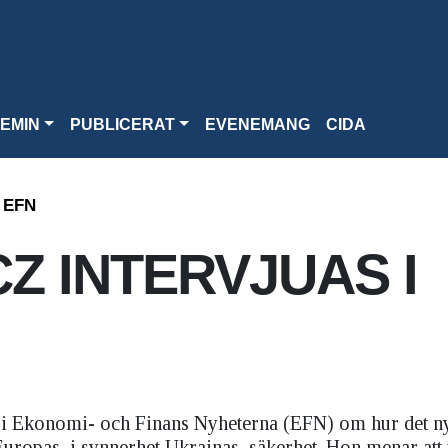
EMIN
PUBLICERAT
EVENEMANG
CIDA
 EFN
Z INTERVJUAS I
as i Ekonomi- och Finans Nyheterna (EFN) om hur det n
Europas, i synnerhet Ukrainas, säkerhet. Hon menar att