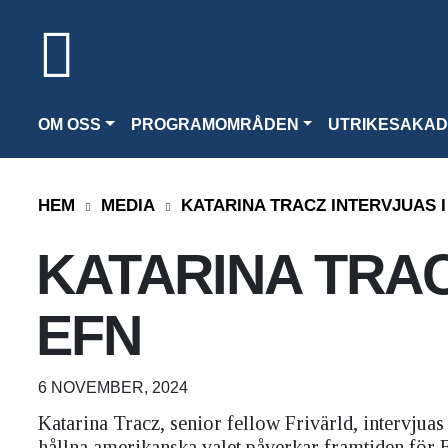
OM OSS
PROGRAMOMRÅDEN
UTRIKESAKAD
HEM
MEDIA
KATARINA TRACZ INTERVJUAS I
KATARINA TRAC
EFN
6 NOVEMBER, 2024
Katarina Tracz, senior fellow Frivärld, intervju
hållna amerikanska valet påverkar framtiden för 