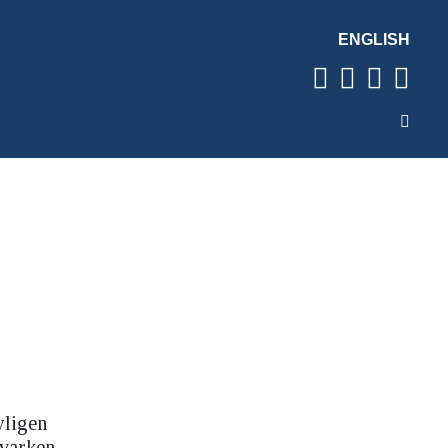
ENGLISH
yligen
 varken