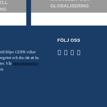
ELL
GLOBALISERING
ING
FÖLJ OSS
ärld följer GDPR vilket
egritet och din rätt att ha
ter. Vår
integritetspolicy
on.