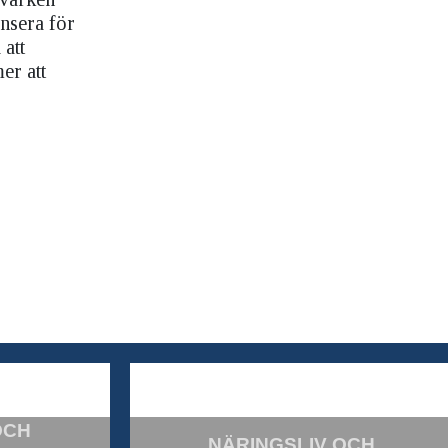
ensera för
att
er att
OCH
NÄRINGSLIV OCH