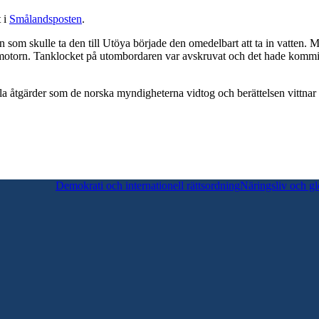
t i
Smålandsposten
.
n som skulle ta den till Utöya började den omedelbart att ta in vatten. 
motorn. Tanklocket på utombordaren var avskruvat och det hade kommit v
la åtgärder som de norska myndigheterna vidtog och berättelsen vittnar o
Demokrati och internationell rättsordning
Näringsliv och gl