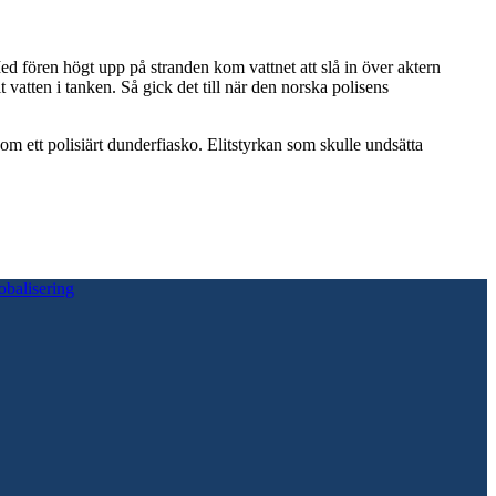
Med fören högt upp på stranden kom vattnet att slå in över aktern
atten i tanken. Så gick det till när den norska polisens
m ett polisiärt dunderfiasko. Elitstyrkan som skulle undsätta
obalisering