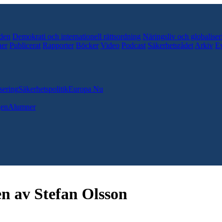
den
Demokrati och internationell rättsordning
Näringsliv och globaliser
er
Publicerat
Rapporter
Böcker
Video
Podcast
Säkerhetsrådet
Arkiv
E
sering
Säkerhetspolitik
Europa Nu
gen
Alumner
n av Stefan Olsson