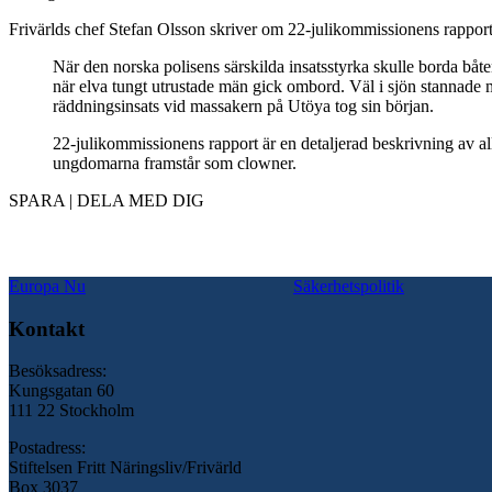
Frivärlds chef Stefan Olsson skriver om 22-julikommissionens rappor
När den norska polisens särskilda insatsstyrka skulle borda båte
när elva tungt utrustade män gick ombord. Väl i sjön stannade 
räddningsinsats vid massakern på Utöya tog sin början.
22-julikommissionens rapport är en detaljerad beskrivning av al
ungdomarna framstår som clowner.
SPARA | DELA MED DIG
Europa Nu
Säkerhetspolitik
Kontakt
Besöksadress:
Kungsgatan 60
111 22 Stockholm
Postadress:
Stiftelsen Fritt Näringsliv/Frivärld
Box 3037