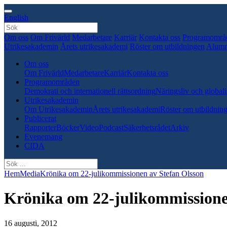
English
Om oss
Om Frivärld
Medarbetare
Karriär
Kontakta oss
Programområ
Utrikesakademin
Årets utrikesakademi
Röster om utbildningen
Alumn
Om oss
Om Frivärld
Medarbetare
Karriär
Kontakta oss
Programområden
Demokrati och internationell rättsordning
Näringsliv och globali
Utrikesakademin
Om Utrikesakademin
Årets utrikesakademi
Röster om utbildnin
Publicerat
Rapporter
Böcker
Video
Podcast
Säkerhetsrådet
Arkiv
Evenemang
CIDA
Hem
Media
Krönika om 22-julikommissionen av Stefan Olsson
Krönika om 22-julikommissione
16 augusti, 2012