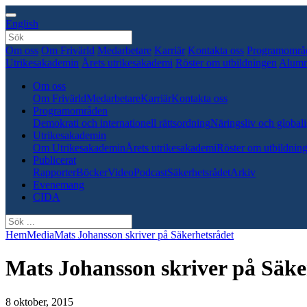
English
Om oss
Om Frivärld
Medarbetare
Karriär
Kontakta oss
Programområ
Utrikesakademin
Årets utrikesakademi
Röster om utbildningen
Alumn
Om oss
Om Frivärld
Medarbetare
Karriär
Kontakta oss
Programområden
Demokrati och internationell rättsordning
Näringsliv och globali
Utrikesakademin
Om Utrikesakademin
Årets utrikesakademi
Röster om utbildnin
Publicerat
Rapporter
Böcker
Video
Podcast
Säkerhetsrådet
Arkiv
Evenemang
CIDA
Hem
Media
Mats Johansson skriver på Säkerhetsrådet
Mats Johansson skriver på Säke
8 oktober, 2015