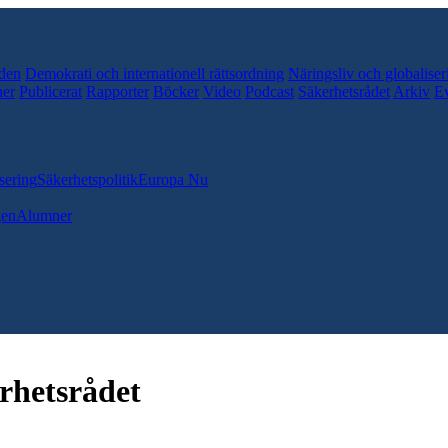
den
Demokrati och internationell rättsordning
Näringsliv och globaliser
er
Publicerat
Rapporter
Böcker
Video
Podcast
Säkerhetsrådet
Arkiv
E
sering
Säkerhetspolitik
Europa Nu
gen
Alumner
rhetsrådet