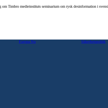
ägg om Timbro medieinstituts seminarium om rysk desinformation i sven
Europa Nu
Säkerhetspolitik