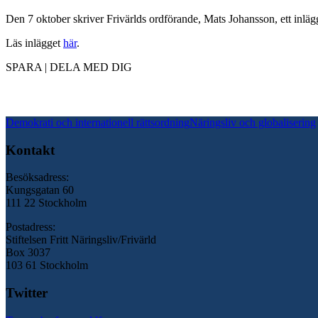
Den 7 oktober skriver Frivärlds ordförande, Mats Johansson, ett inl
Läs inlägget
här
.
SPARA | DELA MED DIG
Demokrati och internationell rättsordning
Näringsliv och globalisering
Kontakt
Besöksadress:
Kungsgatan 60
111 22 Stockholm
Postadress:
Stiftelsen Fritt Näringsliv/Frivärld
Box 3037
103 61 Stockholm
Twitter