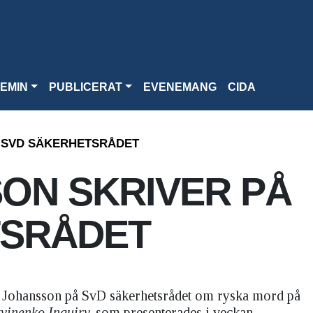
EMIN
PUBLICERAT
EVENEMANG
CIDA
 SVD SÄKERHETSRÅDET
ON SKRIVER PÅ
TSRÅDET
s Johansson på SvD säkerhetsrådet om ryska mord på
tvinenko Inquiry
som presenterades i veckan.