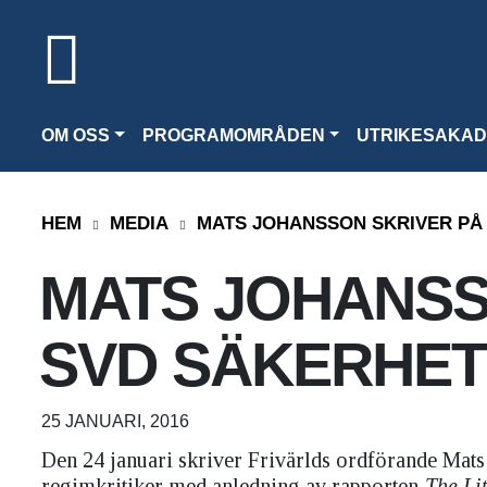
OM OSS
PROGRAMOMRÅDEN
UTRIKESAKAD
HEM
MEDIA
MATS JOHANSSON SKRIVER PÅ
MATS JOHANSS
SVD SÄKERHE
25 JANUARI, 2016
Den 24 januari skriver Frivärlds ordförande Mat
regimkritiker med anledning av rapporten
The Li