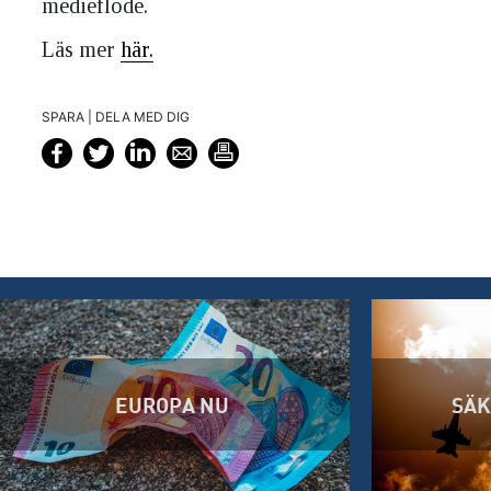
medieflöde.
Läs mer
här.
SPARA | DELA MED DIG
EUROPA NU
SÄK