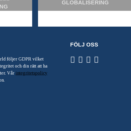
GLOBALISERING
ING
FÖLJ OSS
ärld följer GDPR vilket
egritet och din rätt att ha
ter. Vår
integritetspolicy
on.