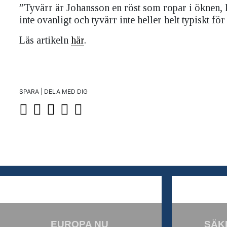
”Tyvärr är Johansson en röst som ropar i öknen, 
inte ovanligt och tyvärr inte heller helt typiskt fö
Läs artikeln
här
.
SPARA | DELA MED DIG
EUROPA NU
SÄK