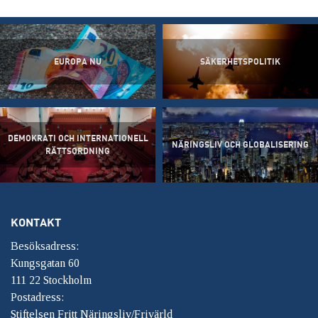
EUROPA NU
SÄKERHETSPOLITIK
DEMOKRATI OCH INTERNATIONELL
NÄRINGSLIV OCH GLOBALISERING
RÄTTSORDNING
KONTAKT
Besöksadress:
Kungsgatan 60
111 22 Stockholm
Postadress:
Stiftelsen Fritt Näringsliv/Frivärld