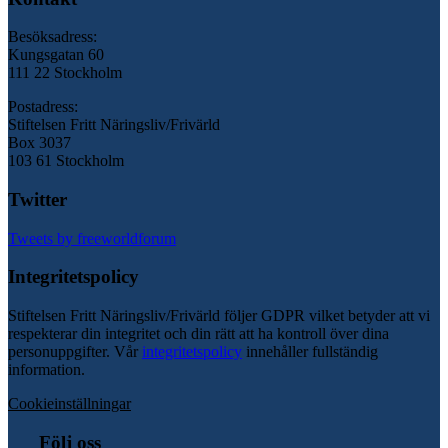
Besöksadress:
Kungsgatan 60
111 22 Stockholm
Postadress:
Stiftelsen Fritt Näringsliv/Frivärld
Box 3037
103 61 Stockholm
Twitter
Tweets by freeworldforum
Integritetspolicy
Stiftelsen Fritt Näringsliv/Frivärld följer GDPR vilket betyder att vi
respekterar din integritet och din rätt att ha kontroll över dina
personuppgifter. Vår
integritetspolicy
innehåller fullständig
information.
Cookieinställningar
Följ oss