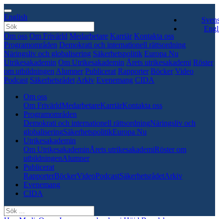
English
Sven
Engl
Om oss
Om Frivärld
Medarbetare
Karriär
Kontakta oss
Programområden
Demokrati och internationell rättsordning
Näringsliv och globalisering
Säkerhetspolitik
Europa Nu
Utrikesakademin
Om Utrikesakademin
Årets utrikesakademi
Röster
om utbildningen
Alumner
Publicerat
Rapporter
Böcker
Video
Podcast
Säkerhetsrådet
Arkiv
Evenemang
CIDA
Om oss
Om Frivärld
Medarbetare
Karriär
Kontakta oss
Programområden
Demokrati och internationell rättsordning
Näringsliv och
globalisering
Säkerhetspolitik
Europa Nu
Utrikesakademin
Om Utrikesakademin
Årets utrikesakademi
Röster om
utbildningen
Alumner
Publicerat
Rapporter
Böcker
Video
Podcast
Säkerhetsrådet
Arkiv
Evenemang
CIDA