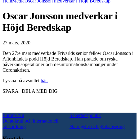
Hem
Media
Oscar Jonsson medverkar i Höjd Beredskap
Oscar Jonsson medverkar i
Höjd Beredskap
27 mars, 2020
Den 27:e mars medverkade Frivärlds senior fellow Oscar Jonsson i
Aftonbladets podd Höjd Beredskap. Han pratade om ryska
påverkansoperationer och desinformationskampanjer under
Coronakrisen.
Lyssna på avsnittet
här.
SPARA | DELA MED DIG
Europa Nu
Säkerhetspolitik
Demokrati och internationell
rättsordning
Näringsliv och globalisering
Kontakt