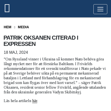
HEM
MEDIA
PATRIK OKSANEN CITERAD I
EXPRESSEN
18 MAJ, 2024
”Om Ryssland vinner i Ukraina så kommer Nato behöva göra
långt mycket mer för att förstärka Baltikum. I Frivärlds
rekommendationer för ett svenskt totalförsvar i Nato pekade vi
på att Sverige behöver sikta på en permanent mekaniserad
bataljon i Lettland med förhandslagring för en mekaniserad
brigad som kan flygas över med kort varsel.” – säger Patrik
Oksanen, resident senior fellow Frivärld, angående uttalanden
från den ukrainske generalen Vadym Skibitskyj.
Läs hela artikeln
här
.