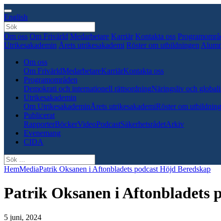
English
Om oss
Om Frivärld
Medarbetare
Karriär
Kontakta oss
Programområ
Utrikesakademin
Årets utrikesakademi
Röster om utbildningen
Alumn
Om oss
Om Frivärld
Medarbetare
Karriär
Kontakta oss
Programområden
Demokrati och internationell rättsordning
Näringsliv och globali
Utrikesakademin
Om Utrikesakademin
Årets utrikesakademi
Röster om utbildnin
Publicerat
Rapporter
Böcker
Video
Podcast
Säkerhetsrådet
Arkiv
Evenemang
CIDA
Hem
Media
Patrik Oksanen i Aftonbladets podcast Höjd Beredskap
Patrik Oksanen i Aftonbladets 
5 juni, 2024