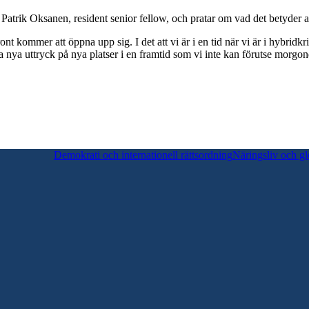
trik Oksanen, resident senior fellow, och pratar om vad det betyder att 
ront kommer att öppna upp sig. I det att vi är i en tid när vi är i hybridk
t ta nya uttryck på nya platser i en framtid som vi inte kan förutse morgo
Demokrati och internationell rättsordning
Näringsliv och gl