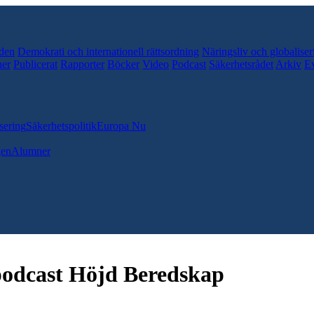
den
Demokrati och internationell rättsordning
Näringsliv och globaliser
er
Publicerat
Rapporter
Böcker
Video
Podcast
Säkerhetsrådet
Arkiv
E
sering
Säkerhetspolitik
Europa Nu
gen
Alumner
podcast Höjd Beredskap