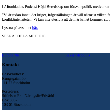
I Aftonbladets Podcast Höjd Beredskap om försvarspolitik medverkar Pa
”Vi är redan inne i det kriget, frågeställningen är väll närmast vilken f
konfliktintensiteten. Vi kan inte utesluta att det här kriget kommer at
Lyssna på avsnittet
här.
SPARA | DELA MED DIG
Europa Nu
Säkerhetspolitik
Kontakt
Besöksadress:
Kungsgatan 60
111 22 Stockholm
Postadress:
Stiftelsen Fritt Näringsliv/Frivärld
Box 3037
103 61 Stockholm