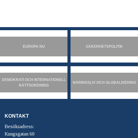
EUROPA NU
SÄKERHETSPOLITIK
DEMOKRATI OCH INTERNATIONELL
NÄRINGSLIV OCH GLOBALISERING
RÄTTSORDNING
KONTAKT
Besöksadress:
Kungsgatan 60