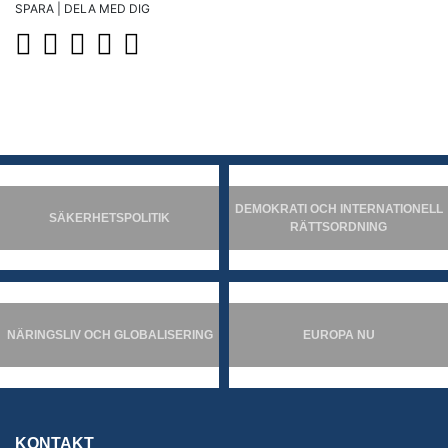
SPARA | DELA MED DIG
DEMOKRATI OCH INTERNATIONELL
SÄKERHETSPOLITIK
RÄTTSORDNING
NÄRINGSLIV OCH GLOBALISERING
EUROPA NU
KONTAKT