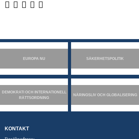
EUROPA NU
SÄKERHETSPOLITIK
DEMOKRATI OCH INTERNATIONELL
NÄRINGSLIV OCH GLOBALISERING
RÄTTSORDNING
KONTAKT