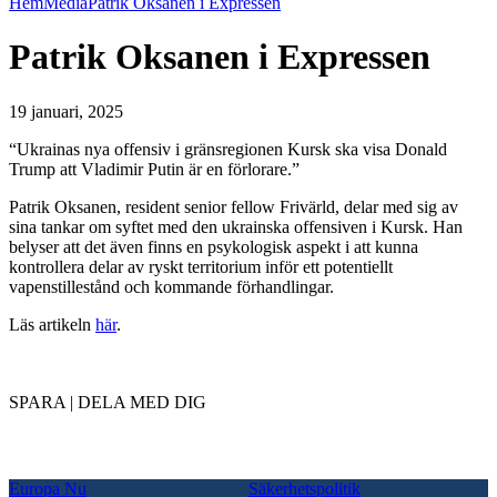
Hem
Media
Patrik Oksanen i Expressen
Patrik Oksanen i Expressen
19 januari, 2025
“Ukrainas nya offensiv i gränsregionen Kursk ska visa Donald
Trump att Vladimir Putin är en förlorare.”
Patrik Oksanen, resident senior fellow Frivärld, delar med sig av
sina tankar om syftet med den ukrainska offensiven i Kursk. Han
belyser att det även finns en psykologisk aspekt i att kunna
kontrollera delar av ryskt territorium inför ett potentiellt
vapenstillestånd och kommande förhandlingar.
Läs artikeln
här
.
SPARA | DELA MED DIG
Europa Nu
Säkerhetspolitik