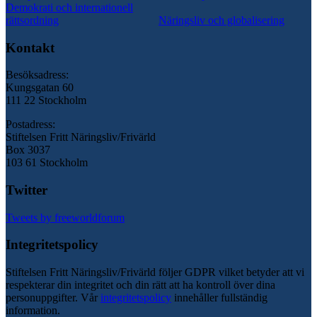
Demokrati och internationell
rättsordning
Näringsliv och globalisering
Kontakt
Besöksadress:
Kungsgatan 60
111 22 Stockholm
Postadress:
Stiftelsen Fritt Näringsliv/Frivärld
Box 3037
103 61 Stockholm
Twitter
Tweets by freeworldforum
Integritetspolicy
Stiftelsen Fritt Näringsliv/Frivärld följer GDPR vilket betyder att vi
respekterar din integritet och din rätt att ha kontroll över dina
personuppgifter. Vår
integritetspolicy
innehåller fullständig
information.