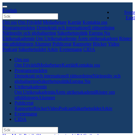
English
Sven
Engl
Om oss
Om Frivärld
Medarbetare
Karriär
Kontakta oss
Programområden
Demokrati och internationell rättsordning
Näringsliv och globalisering
Säkerhetspolitik
Europa Nu
Utrikesakademin
Om Utrikesakademin
Årets utrikesakademi
Röster
om utbildningen
Alumner
Publicerat
Rapporter
Böcker
Video
Podcast
Säkerhetsrådet
Arkiv
Evenemang
CIDA
Om oss
Om Frivärld
Medarbetare
Karriär
Kontakta oss
Programområden
Demokrati och internationell rättsordning
Näringsliv och
globalisering
Säkerhetspolitik
Europa Nu
Utrikesakademin
Om Utrikesakademin
Årets utrikesakademi
Röster om
utbildningen
Alumner
Publicerat
Rapporter
Böcker
Video
Podcast
Säkerhetsrådet
Arkiv
Evenemang
CIDA