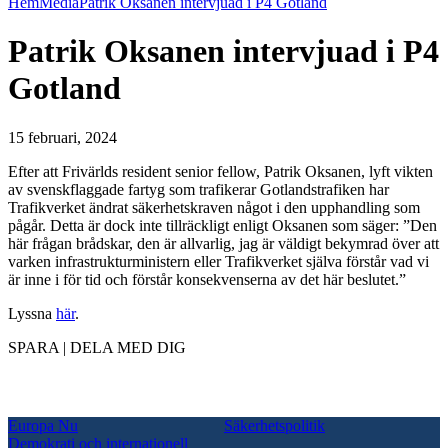
Hem
Media
Patrik Oksanen intervjuad i P4 Gotland
Patrik Oksanen intervjuad i P4
Gotland
15 februari, 2024
Efter att Frivärlds resident senior fellow, Patrik Oksanen, lyft vikten
av svenskflaggade fartyg som trafikerar Gotlandstrafiken har
Trafikverket ändrat säkerhetskraven något i den upphandling som
pågår. Detta är dock inte tillräckligt enligt Oksanen som säger: ”Den
här frågan brådskar, den är allvarlig, jag är väldigt bekymrad över att
varken infrastrukturministern eller Trafikverket själva förstår vad vi
är inne i för tid och förstår konsekvenserna av det här beslutet.”
Lyssna
här
.
SPARA | DELA MED DIG
Europa Nu
Säkerhetspolitik
Demokrati och internationell