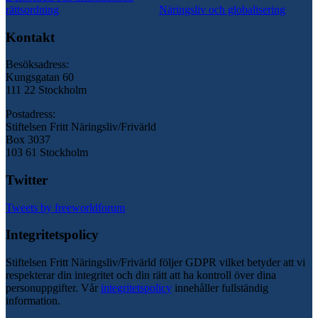
rättsordning
Näringsliv och globalisering
Kontakt
Besöksadress:
Kungsgatan 60
111 22 Stockholm
Postadress:
Stiftelsen Fritt Näringsliv/Frivärld
Box 3037
103 61 Stockholm
Twitter
Tweets by freeworldforum
Integritetspolicy
Stiftelsen Fritt Näringsliv/Frivärld följer GDPR vilket betyder att vi
respekterar din integritet och din rätt att ha kontroll över dina
personuppgifter. Vår
integritetspolicy
innehåller fullständig
information.