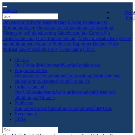
English
Sven
Engl
Om oss
Om Frivärld
Medarbetare
Karriär
Kontakta oss
Programområden
Demokrati och internationell rättsordning
Näringsliv och globalisering
Säkerhetspolitik
Europa Nu
Utrikesakademin
Om Utrikesakademin
Årets utrikesakademi
Röster
om utbildningen
Alumner
Publicerat
Rapporter
Böcker
Video
Podcast
Säkerhetsrådet
Arkiv
Evenemang
CIDA
Om oss
Om Frivärld
Medarbetare
Karriär
Kontakta oss
Programområden
Demokrati och internationell rättsordning
Näringsliv och
globalisering
Säkerhetspolitik
Europa Nu
Utrikesakademin
Om Utrikesakademin
Årets utrikesakademi
Röster om
utbildningen
Alumner
Publicerat
Rapporter
Böcker
Video
Podcast
Säkerhetsrådet
Arkiv
Evenemang
CIDA