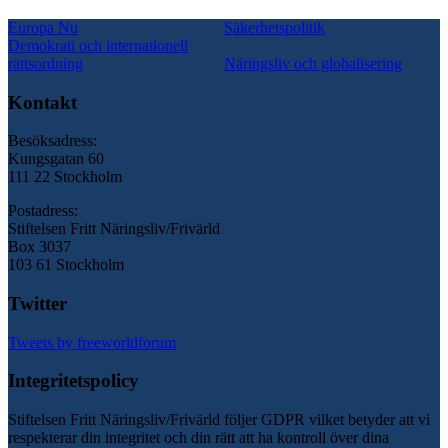
Europa Nu
Säkerhetspolitik
Demokrati och internationell
rättsordning
Näringsliv och globalisering
Kontakt
Besöksadress:
Kungsgatan 60
111 22 Stockholm
Postadress:
Stiftelsen Fritt Näringsliv/Frivärld
Box 3037
103 61 Stockholm
Twitter
Tweets by freeworldforum
Integritetspolicy
Stiftelsen Fritt Näringsliv/Frivärld följer GDPR vilket betyder att vi
respekterar din integritet och din rätt att ha kontroll över dina