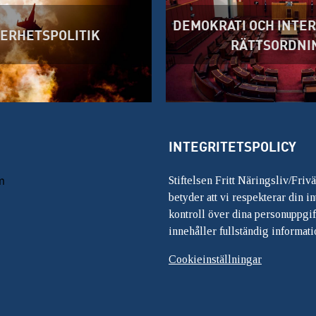
DEMOKRATI OCH INTE
ERHETSPOLITIK
RÄTTSORDNI
INTEGRITETSPOLICY
m
Stiftelsen Fritt Näringsliv/Friv
betyder att vi respekterar din int
kontroll över dina personuppgif
innehåller fullständig informati
Cookieinställningar