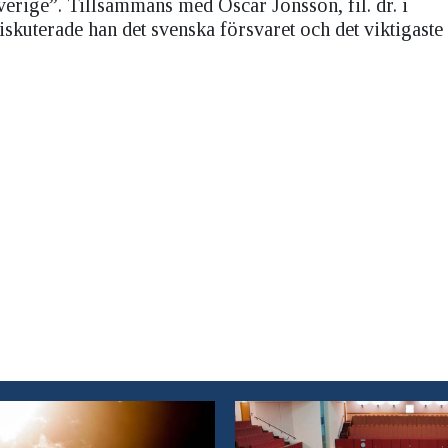
erige”. Tillsammans med Oscar Jonsson, fil. dr. i
diskuterade han det svenska försvaret och det viktigaste