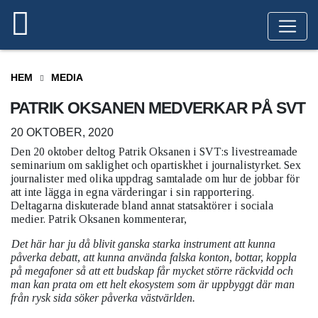
HEM
MEDIA
PATRIK OKSANEN MEDVERKAR PÅ SVT
20 OKTOBER, 2020
Den 20 oktober deltog Patrik Oksanen i SVT:s livestreamade
seminarium om saklighet och opartiskhet i journalistyrket. Sex
journalister med olika uppdrag samtalade om hur de jobbar för
att inte lägga in egna värderingar i sin rapportering.
Deltagarna diskuterade bland annat statsaktörer i sociala
medier. Patrik Oksanen kommenterar,
Det här har ju då blivit ganska starka instrument att kunna
påverka debatt, att kunna använda falska konton, bottar, koppla
på megafoner så att ett budskap får mycket större räckvidd och
man kan prata om ett helt ekosystem som är uppbyggt där man
från rysk sida söker påverka västvärlden.