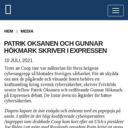
HEM
MEDIA
PATRIK OKSANEN OCH GUNNAR
HÖKMARK SKRIVER I EXPRESSEN
10 JULI, 2021
Trots att Coop inte var måltavlan för förra helgens
cyberangrepp så blottades Sveriges sårbarhet. För att skydda
oss mot de pågående och växande hoten behövs en
kraftsamling kring svensk cybersäkerhet, skriver Frivärlds
senior fellow Patrik Oksanen och ordförande Gunnar Hökmark
på Expressen debatt. De listar även tio åtgärder för bättre
cybersäkerhet.
Dagens kapare är inte enögda och enbenta med en papegoja på
axeln. I stället är det högt kvalificerade cyberoperatörer.
Angreppet som drabbade Coop kom kort efter att USA:s president
Joe Biden i ett möte med Rysslands president Putin krävt ett stopp