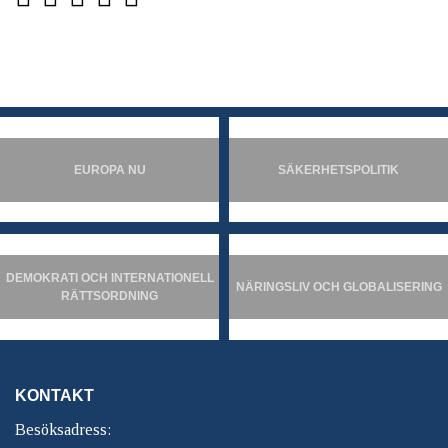
EUROPA NU
SÄKERHETSPOLITIK
DEMOKRATI OCH INTERNATIONELL
NÄRINGSLIV OCH GLOBALISERING
RÄTTSORDNING
KONTAKT
Besöksadress: