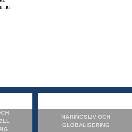
om nu
OCH
NÄRINGSLIV OCH
ELL
GLOBALISERING
ING