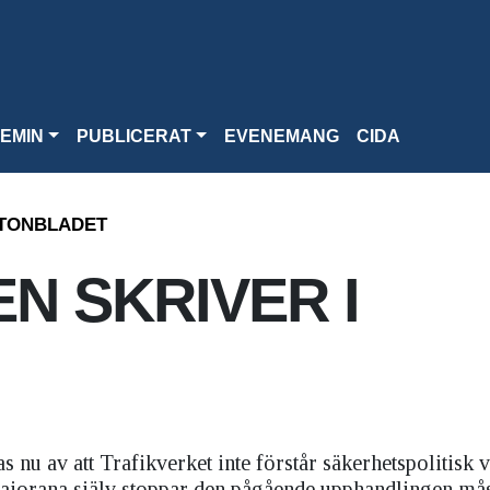
EMIN
PUBLICERAT
EVENEMANG
CIDA
FTONBLADET
N SKRIVER I
 nu av att Trafikverket inte förstår säkerhetspolitisk v
aiorana själv stoppar den pågående upphandlingen må