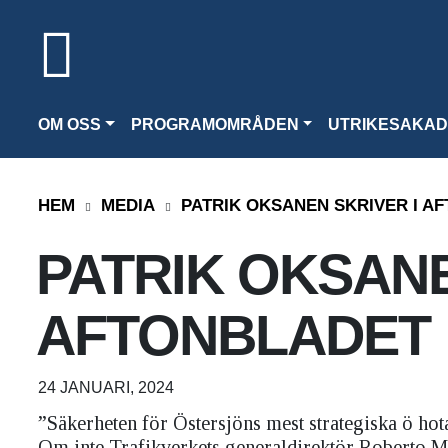
OM OSS
PROGRAMOMRÅDEN
UTRIKESAKAD
HEM
MEDIA
PATRIK OKSANEN SKRIVER I A
PATRIK OKSANE
AFTONBLADET
24 JANUARI, 2024
”Säkerheten för Östersjöns mest strategiska ö hotas
Om inte Trafikverkets generaldirektör Roberto M