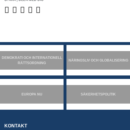
DEMOKRATI OCH INTERNATIONELL
NÄRINGSLIV OCH GLOBALISERING
RÄTTSORDNING
EUROPA NU
SÄKERHETSPOLITIK
KONTAKT