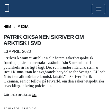
HEM
MEDIA
PATRIK OKSANEN SKRIVER OM
ARKTISK I SVD
13 APRIL, 2023
”Arktis kommer att
bli en allt hetare säkerhetspolitisk
frontlinje, där det mentala avståndet från Stockholm till
polcirkeln är farligt långt. Det som händer i Kiruna, stannar
inte i Kiruna, utan har avgörande betydelse för Sverige, EU och
Nato i en allt mörkare kronisk kristid.” – Skriver Patrik
Oksanen, senior fellow på Frivärld, om den säkerhetspolitiska
utvecklingen kring polcirkeln.
Läs hela artikeln
här
.
SPARA | DELA MED DIG