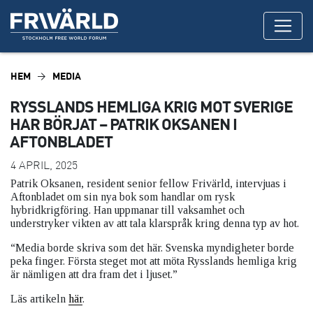
HEM
MEDIA
RYSSLANDS HEMLIGA KRIG MOT SVERIGE
HAR BÖRJAT – PATRIK OKSANEN I
AFTONBLADET
4 APRIL, 2025
Patrik Oksanen, resident senior fellow Frivärld, intervjuas i
Aftonbladet om sin nya bok som handlar om rysk
hybridkrigföring. Han uppmanar till vaksamhet och
understryker vikten av att tala klarspråk kring denna typ av hot.
“Media borde skriva som det här. Svenska myndigheter borde
peka finger. Första steget mot att möta Rysslands hemliga krig
är nämligen att dra fram det i ljuset.”
Läs artikeln
här
.