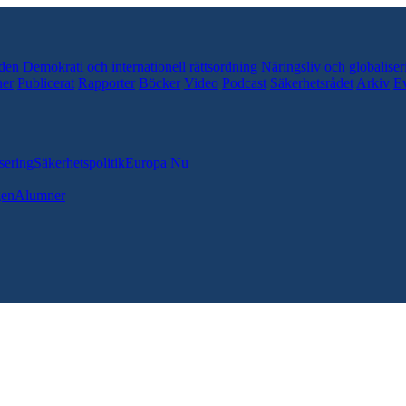
den
Demokrati och internationell rättsordning
Näringsliv och globaliser
er
Publicerat
Rapporter
Böcker
Video
Podcast
Säkerhetsrådet
Arkiv
E
sering
Säkerhetspolitik
Europa Nu
gen
Alumner