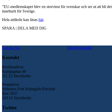
”EU-medlemskapet blev en storvinst för svenskar och ser ut att bli det 
inneburit för Sverige.
Hela artikeln kan läsas
här
.
SPARA | DELA MED DIG
Europa Nu
Säkerhetspolitik
Kontakt
Besöksadress:
Kungsgatan 60
111 22 Stockholm
Postadress:
Stiftelsen Fritt Näringsliv/Frivärld
Box 3037
103 61 Stockholm
Twitter