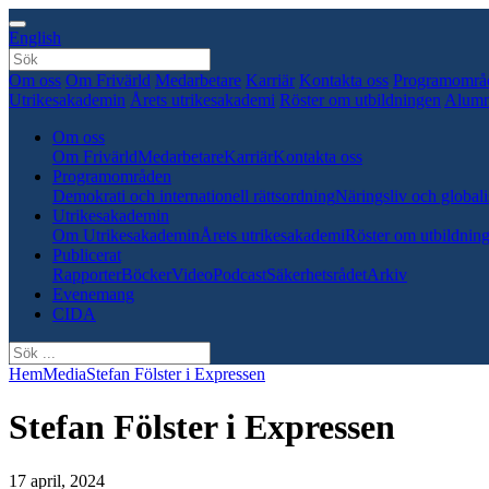
English
Om oss
Om Frivärld
Medarbetare
Karriär
Kontakta oss
Programområ
Utrikesakademin
Årets utrikesakademi
Röster om utbildningen
Alumn
Om oss
Om Frivärld
Medarbetare
Karriär
Kontakta oss
Programområden
Demokrati och internationell rättsordning
Näringsliv och globali
Utrikesakademin
Om Utrikesakademin
Årets utrikesakademi
Röster om utbildnin
Publicerat
Rapporter
Böcker
Video
Podcast
Säkerhetsrådet
Arkiv
Evenemang
CIDA
Hem
Media
Stefan Fölster i Expressen
Stefan Fölster i Expressen
17 april, 2024