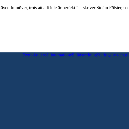
även framöver, trots att allt inte är perfekt.” – skriver Stefan Fölster
Demokrati och internationell rättsordning
Näringsliv och gl