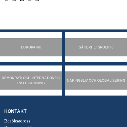
EUROPA NU
SÄKERHETSPOLITIK
DEMOKRATI OCH INTERNATIONELL
NÄRINGSLIV OCH GLOBALISERING
RÄTTSORDNING
KONTAKT
Besöksadress: