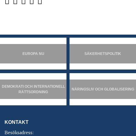
EUROPA NU
SÄKERHETSPOLITIK
DEMOKRATI OCH INTERNATIONELL
NÄRINGSLIV OCH GLOBALISERING
RÄTTSORDNING
KONTAKT
Besöksadress: