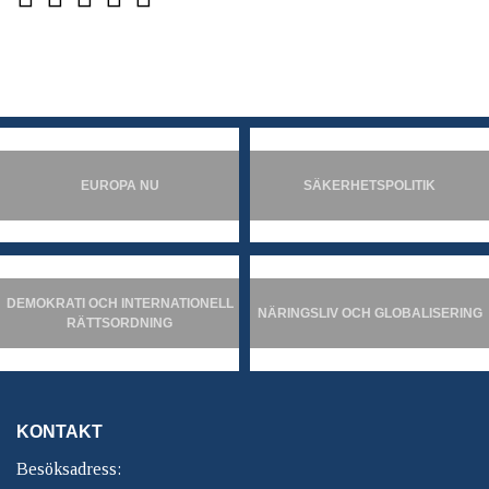
EUROPA NU
SÄKERHETSPOLITIK
DEMOKRATI OCH INTERNATIONELL
NÄRINGSLIV OCH GLOBALISERING
RÄTTSORDNING
KONTAKT
Besöksadress: