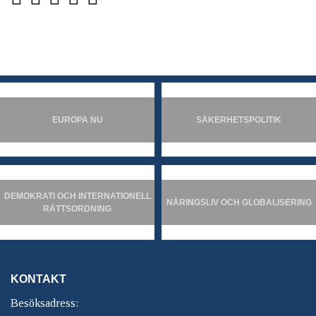
EUROPA NU
SÄKERHETSPOLITIK
DEMOKRATI OCH INTERNATIONELL
NÄRINGSLIV OCH GLOBALISERING
RÄTTSORDNING
KONTAKT
Besöksadress: