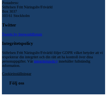
Postadress:
Stiftelsen Fritt Näringsliv/Frivärld
Box 3037
103 61 Stockholm
Twitter
Tweets by freeworldforum
Integritetspolicy
Stiftelsen Fritt Näringsliv/Frivärld följer GDPR vilket betyder att vi
respekterar din integritet och din rätt att ha kontroll över dina
personuppgifter. Vår
integritetspolicy
innehåller fullständig
information.
Cookieinställningar
Följ oss