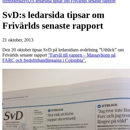
Hem
Media
SvD:s ledarsida tipsar om Frivärlds senaste rapport
SvD:s ledarsida tipsar om
Frivärlds senaste rapport
21 oktober, 2013
Den 20 oktober tipsar SvD på ledarsidans avdelning ”Utblick” om
Frivärlds senaste rapport
”Farväl till vapnen – Massavhopp på
FARC och fredsförhandlingarna i Colombia”.