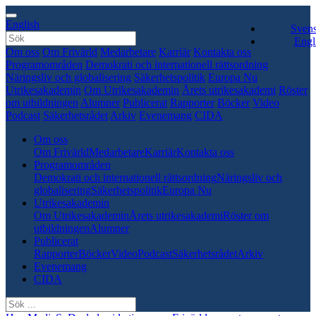
English
Sven
Engl
Om oss
Om Frivärld
Medarbetare
Karriär
Kontakta oss
Programområden
Demokrati och internationell rättsordning
Näringsliv och globalisering
Säkerhetspolitik
Europa Nu
Utrikesakademin
Om Utrikesakademin
Årets utrikesakademi
Röster
om utbildningen
Alumner
Publicerat
Rapporter
Böcker
Video
Podcast
Säkerhetsrådet
Arkiv
Evenemang
CIDA
Om oss
Om Frivärld
Medarbetare
Karriär
Kontakta oss
Programområden
Demokrati och internationell rättsordning
Näringsliv och
globalisering
Säkerhetspolitik
Europa Nu
Utrikesakademin
Om Utrikesakademin
Årets utrikesakademi
Röster om
utbildningen
Alumner
Publicerat
Rapporter
Böcker
Video
Podcast
Säkerhetsrådet
Arkiv
Evenemang
CIDA