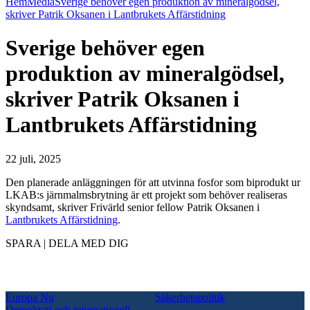
Hem
Media
Sverige behöver egen produktion av mineralgödsel,
skriver Patrik Oksanen i Lantbrukets Affärstidning
Sverige behöver egen
produktion av mineralgödsel,
skriver Patrik Oksanen i
Lantbrukets Affärstidning
22 juli, 2025
Den planerade anläggningen för att utvinna fosfor som biprodukt ur
LKAB:s järnmalmsbrytning är ett projekt som behöver realiseras
skyndsamt, skriver Frivärld senior fellow Patrik Oksanen i
Lantbrukets Affärstidning
.
SPARA | DELA MED DIG
Europa Nu
Säkerhetspolitik
Demokrati och internationell