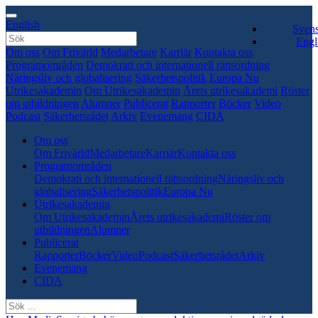
English
Sven
Engl
Om oss
Om Frivärld
Medarbetare
Karriär
Kontakta oss
Programområden
Demokrati och internationell rättsordning
Näringsliv och globalisering
Säkerhetspolitik
Europa Nu
Utrikesakademin
Om Utrikesakademin
Årets utrikesakademi
Röster
om utbildningen
Alumner
Publicerat
Rapporter
Böcker
Video
Podcast
Säkerhetsrådet
Arkiv
Evenemang
CIDA
Om oss
Om Frivärld
Medarbetare
Karriär
Kontakta oss
Programområden
Demokrati och internationell rättsordning
Näringsliv och
globalisering
Säkerhetspolitik
Europa Nu
Utrikesakademin
Om Utrikesakademin
Årets utrikesakademi
Röster om
utbildningen
Alumner
Publicerat
Rapporter
Böcker
Video
Podcast
Säkerhetsrådet
Arkiv
Evenemang
CIDA