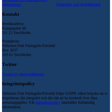
rättsordning
Näringsliv och globalisering
Kontakt
Besöksadress:
Kungsgatan 60
111 22 Stockholm
Postadress:
Stiftelsen Fritt Näringsliv/Frivärld
Box 3037
103 61 Stockholm
Twitter
Tweets by freeworldforum
Integritetspolicy
Stiftelsen Fritt Näringsliv/Frivärld följer GDPR vilket betyder att vi
respekterar din integritet och din rätt att ha kontroll över dina
personuppgifter. Vår
integritetspolicy
innehåller fullständig
information.