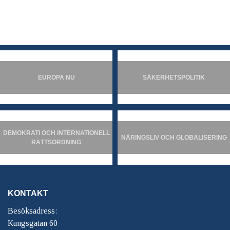
EUROPA NU
SÄKERHETSPOLITIK
DEMOKRATI OCH INTERNATIONELL
NÄRINGSLIV OCH GLOBALISERING
RÄTTSORDNING
KONTAKT
Besöksadress:
Kungsgatan 60