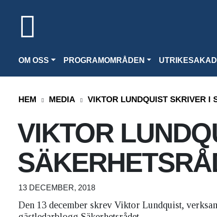
OM OSS
PROGRAMOMRÅDEN
UTRIKESAKAD
HEM
MEDIA
VIKTOR LUNDQUIST SKRIVER I
VIKTOR LUNDQU
SÄKERHETSRÅ
13 DECEMBER, 2018
Den 13 december skrev Viktor Lundquist, verksam
gästledarblogg Säkerhetsrådet.