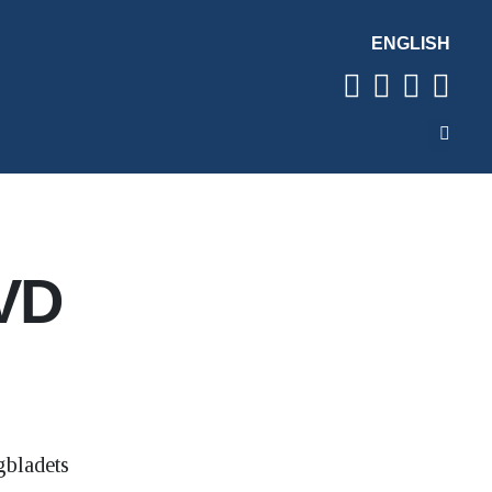
ENGLISH
VD
gbladets