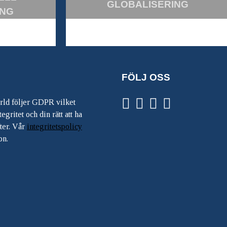
GLOBALISERING
ING
FÖLJ OSS
ärld följer GDPR vilket
egritet och din rätt att ha
ter. Vår
integritetspolicy
on.