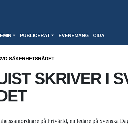
EMIN
PUBLICERAT
EVENEMANG
CIDA
 SVD SÄKERHETSRÅDET
IST SKRIVER I S
DET
hetssamordnare på Frivärld, en ledare på Svenska Da