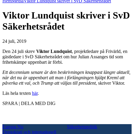
Hem
Media
Viktor Lundquist skriver i SvD Säkerhetsrådet
Viktor Lundquist skriver i SvD
Säkerhetsrådet
24 juli, 2019
Den 24 juli skrev
Viktor Lundquist
, projektledare på Frivärld, en
gästledare i SvD Säkerhetsrådet om hur Julian Assanges tid som
frihetskämpe uppenbart är förbi.
Ett decennium senare är den beskrivningen knappast längre aktuell,
när det nu är uppenbart att man i förlängningen hjälpt Kreml att
påverka ett val, och Trump att väljas till president
, skriver Viktor.
Läs hela texten
här
.
SPARA | DELA MED DIG
Europa Nu
Säkerhetspolitik
Demokrati och internationell