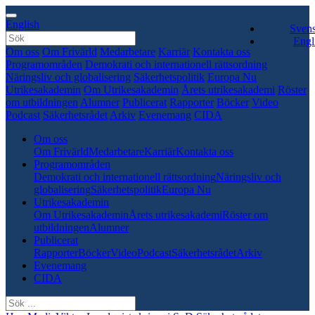
English
Sven
Engl
Om oss
Om Frivärld
Medarbetare
Karriär
Kontakta oss
Programområden
Demokrati och internationell rättsordning
Näringsliv och globalisering
Säkerhetspolitik
Europa Nu
Utrikesakademin
Om Utrikesakademin
Årets utrikesakademi
Röster
om utbildningen
Alumner
Publicerat
Rapporter
Böcker
Video
Podcast
Säkerhetsrådet
Arkiv
Evenemang
CIDA
Om oss
Om Frivärld
Medarbetare
Karriär
Kontakta oss
Programområden
Demokrati och internationell rättsordning
Näringsliv och
globalisering
Säkerhetspolitik
Europa Nu
Utrikesakademin
Om Utrikesakademin
Årets utrikesakademi
Röster om
utbildningen
Alumner
Publicerat
Rapporter
Böcker
Video
Podcast
Säkerhetsrådet
Arkiv
Evenemang
CIDA