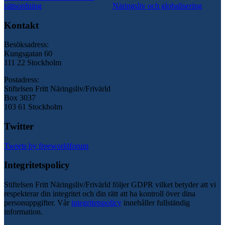
rättsordning
Näringsliv och globalisering
Kontakt
Besöksadress:
Kungsgatan 60
111 22 Stockholm
Postadress:
Stiftelsen Fritt Näringsliv/Frivärld
Box 3037
103 61 Stockholm
Twitter
Tweets by freeworldforum
Integritetspolicy
Stiftelsen Fritt Näringsliv/Frivärld följer GDPR vilket betyder att vi
respekterar din integritet och din rätt att ha kontroll över dina
personuppgifter. Vår
integritetspolicy
innehåller fullständig
information.